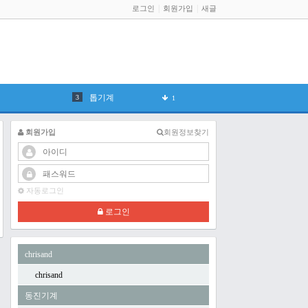
로그인
회원가입
새글
Dhp
전기
1
톱기계
1
유압프레스
1
회원가입
회원정보찾기
솔레노이드
1
베어링
자동로그인
지멘스
로그인
2027
1
chrisand
370
1
chrisand
2026
동진기계