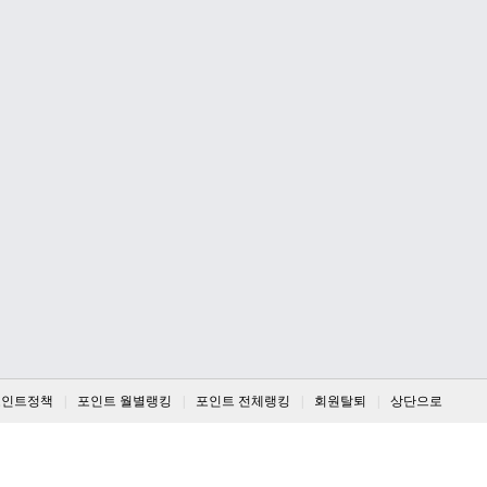
포인트정책
포인트 월별랭킹
포인트 전체랭킹
회원탈퇴
상단으로