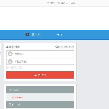
로그인
회원가입
새글
Dhp
전기
1
톱기계
1
유압프레스
1
회원가입
회원정보찾기
솔레노이드
1
지멘스
1
자동로그인
370
2
로그인
베어링
2
chrisand
2027
1
chrisand
2026
동진기계