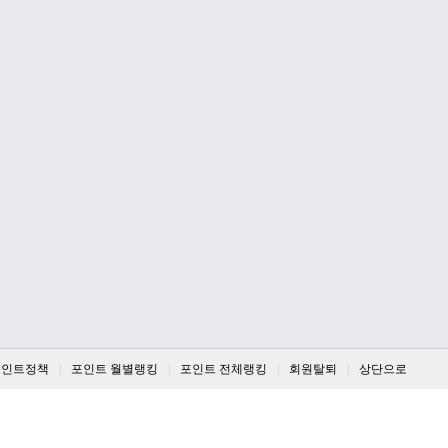
포인트정책
포인트 월별랭킹
포인트 전체랭킹
회원탈퇴
상단으로